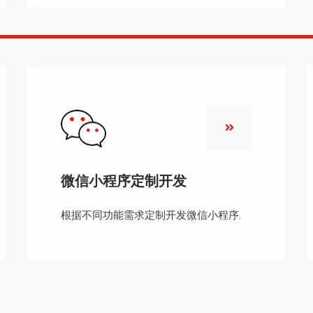
微信小程序定制开发
根据不同功能需求定制开发微信小程序.