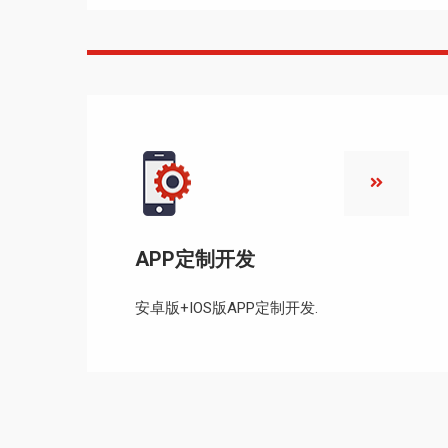
APP定制开发
安卓版+IOS版APP定制开发.