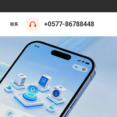
+0577-86788448
联系