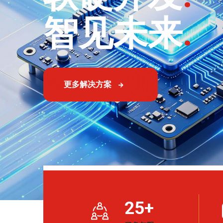
智见未来
更多解决方案
25