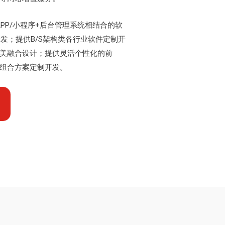
APP/小程序+后台管理系统相结合的软
发；提供B/S架构类各行业软件定制开
YSQL完美融合设计；提供灵活个性化的前
用组合方案定制开发。