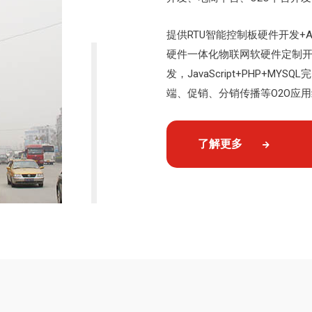
提供RTU智能控制板硬件开发+
硬件一体化物联网软硬件定制开
发，JavaScript+PHP+M
端、促销、分销传播等O2O应
了解更多