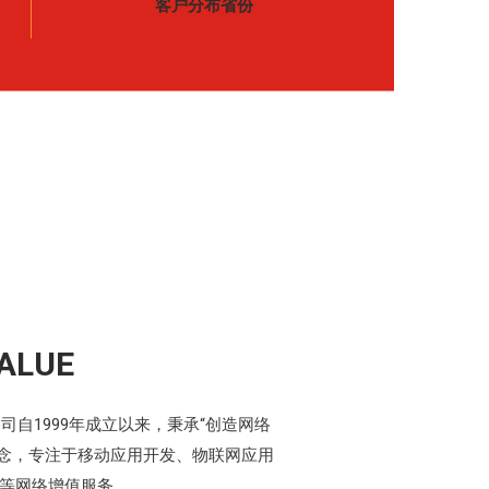
客户分布省份
VALUE
自1999年成立以来，秉承“创造网络
e”的经营理念，专注于移动应用开发、物联网应用
发等网络增值服务。