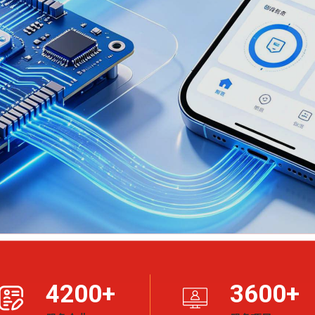
4200
3600