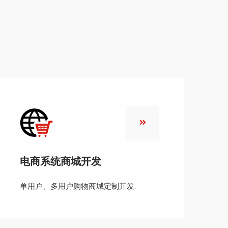
电商系统商城开发
单用户、多用户购物商城定制开发.